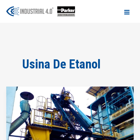
Ir
para
o
conteúdo
Usina De Etanol