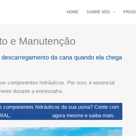
HOME
SOBRE NÓS
PROD
to e Manutenção
o descarregamento da cana quando ela chega
us componentes hidráulicos. Por isso, é essencial
ente durante a entressafra.
 os componentes hidráulicos da sua usina? Conte com
IAL,
entre em contato
agora mesmo e saiba mais.