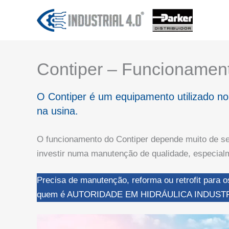
Ir
para
o
conteúdo
Contiper – Funcionamen
O Contiper é um equipamento utilizado n
na usina.
O funcionamento do Contiper depende muito de se
investir numa manutenção de qualidade, especialm
Precisa de manutenção, reforma ou retrofit para
quem é AUTORIDADE EM HIDRÁULICA INDUSTR