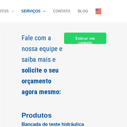
UTOS
SERVIÇOS
CONTATO
BLOG
Fale com a
Entrar em
contato
nossa equipe e
saiba mais e
solicite o seu
orçamento
agora mesmo:
Produtos
Bancada de teste hidráulica