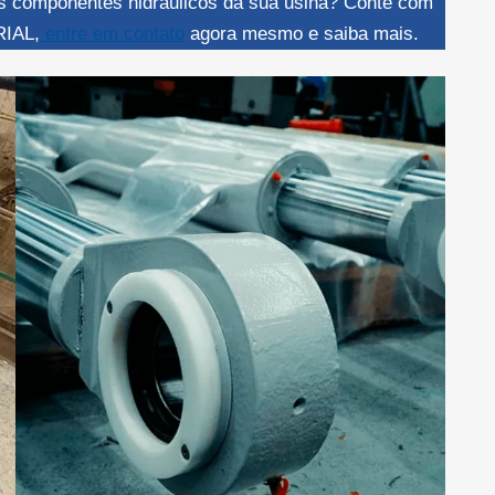
 os componentes hidráulicos da sua usina? Conte com
IAL,
entre em contato
agora mesmo e saiba mais.