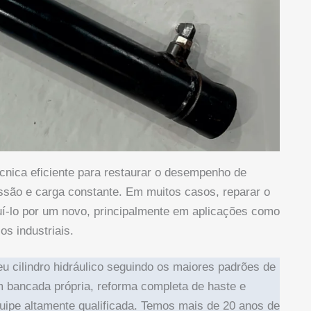
écnica eficiente para restaurar o desempenho de
ssão e carga constante. Em muitos casos, reparar o
tuí-lo por um novo, principalmente em aplicações como
os industriais.
eu cilindro hidráulico seguindo os maiores padrões de
em bancada própria, reforma completa de haste e
ipe altamente qualificada. Temos mais de 20 anos de