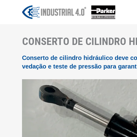
Ir
para
o
conteúdo
CONSERTO DE CILINDRO H
Conserto de cilindro hidráulico deve c
vedação e teste de pressão para garan