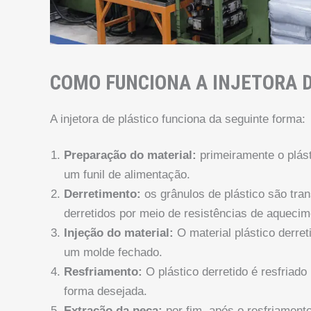
COMO FUNCIONA A INJETORA 
A injetora de plástico funciona da seguinte forma:
Preparação do material:
primeiramente o plást
um funil de alimentação.
Derretimento:
os grânulos de plástico são tra
derretidos por meio de resistências de aquecim
Injeção do material:
O material plástico derre
um molde fechado.
Resfriamento:
O plástico derretido é resfriado
forma desejada.
Extração da peça:
por fim, após o resfriamento