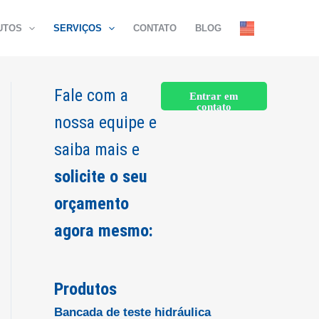
UTOS
SERVIÇOS
CONTATO
BLOG
Fale com a
Entrar em
contato
nossa equipe e
saiba mais e
solicite o seu
orçamento
agora mesmo:
Produtos
Bancada de teste hidráulica