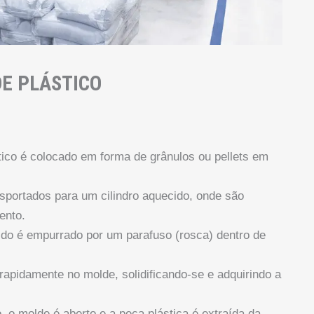
DE PLÁSTICO
ico é colocado em forma de grânulos ou pellets em
nsportados para um cilindro aquecido, onde são
ento.
tido é empurrado por um parafuso (rosca) dentro de
 rapidamente no molde, solidificando-se e adquirindo a
, o molde é aberto e a peça plástica é extraída da