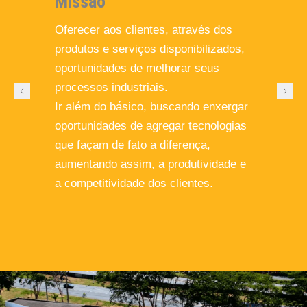
Missão
Se
Oferecer aos clientes, através dos
hi
produtos e serviços disponibilizados,
br
oportunidades de melhorar seus
se
processos industriais.
da
Ir além do básico, buscando enxergar
re
oportunidades de agregar tecnologias
co
que façam de fato a diferença,
op
aumentando assim, a produtividade e
av
a competitividade dos clientes.
4.