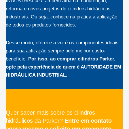
INDUSTRIAL 4.0 também atua na manutenção,
reforma e novos projetos de cilindros hidráulicos
industriais. Ou seja, conhece na prática a aplicação
de todos os produtos fornecidos.
Desse modo, oferece a você os componentes ideais
para sua aplicação sempre pelo melhor custo-
benefício.
Por isso, ao comprar cilindros Parker,
opte pela experiência de quem é AUTORIDADE EM
HIDRÁULICA INDUSTRIAL.
Quer saber mais sobre os cilindros
hidráulicos da Parker?
Entre em contato
agora mesmo e solicite um orçamento