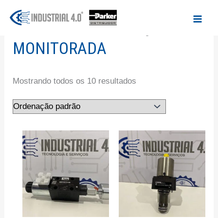
Ir
para
Início
/ Produtos marcados com a tag “Monitorada”
o
MONITORADA
conteúdo
Mostrando todos os 10 resultados