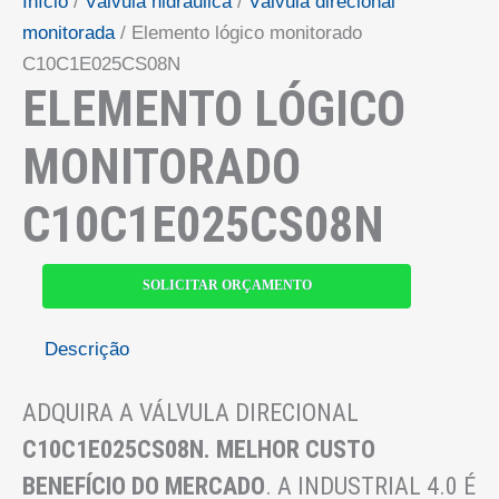
Início
/
Válvula hidráulica
/
Válvula direcional
monitorada
/ Elemento lógico monitorado
C10C1E025CS08N
ELEMENTO LÓGICO
MONITORADO
C10C1E025CS08N
SOLICITAR ORÇAMENTO
Descrição
ADQUIRA A VÁLVULA DIRECIONAL
C10C1E025CS08N
. MELHOR CUSTO
BENEFÍCIO DO MERCADO
. A INDUSTRIAL 4.0 É