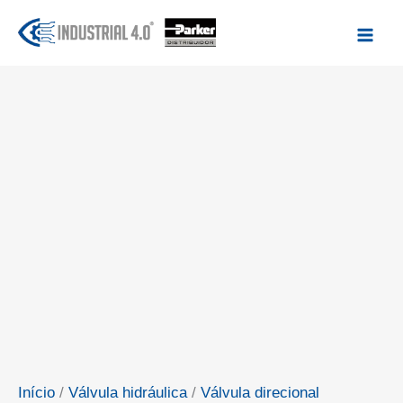
Ir
para
o
conteúdo
Início
/
Válvula hidráulica
/
Válvula direcional