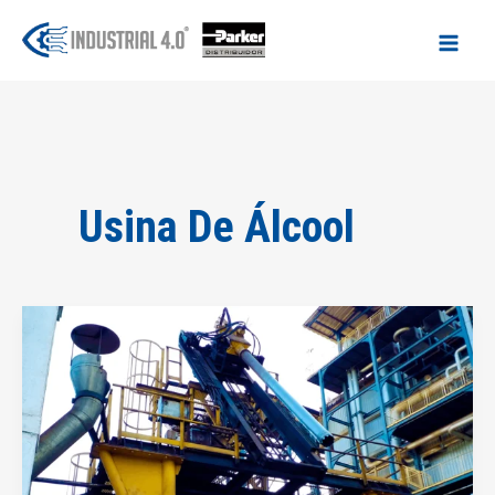
Ir
para
o
conteúdo
Usina De Álcool