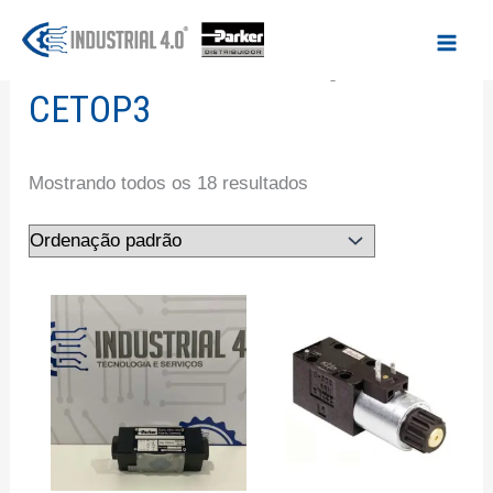
Ir
para
Início
/ Produtos marcados com a tag “CETOP3”
o
CETOP3
conteúdo
Mostrando todos os 18 resultados