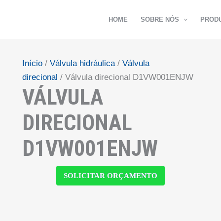
HOME
SOBRE NÓS
PROD
Início
/
Válvula hidráulica
/
Válvula
direcional
/ Válvula direcional D1VW001ENJW
VÁLVULA
DIRECIONAL
D1VW001ENJW
SOLICITAR ORÇAMENTO