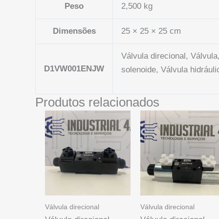
Peso
2,500 kg
Dimensões
25 × 25 × 25 cm
Válvula direcional, Válvu
D1VW001ENJW
solenoide, Válvula hidráuli
Produtos relacionados
Válvula direcional
Válvula direcional