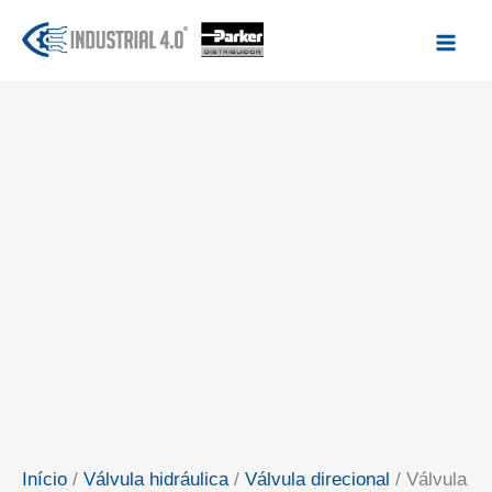
Ir
para
o
conteúdo
Início
/
Válvula hidráulica
/
Válvula direcional
/ Válvula