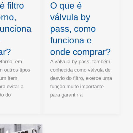
 filtro
O que é
orno,
válvula by
funciona
pass, como
e
funciona e
ar?
onde comprar?
retorno, em
A válvula by pass, também
m outros tipos
conhecida como válvula de
é um item
desvio do filtro, exerce uma
ra evitar a
função muito importante
ão do
para garantir a