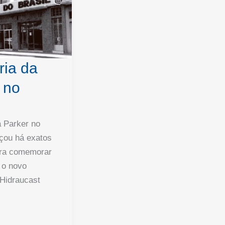
ria da
 no
a Parker no
çou há exatos
ara comemorar
 o novo
 Hidraucast