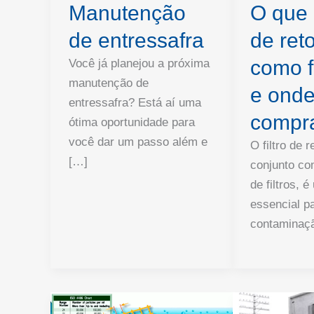
Manutenção
O que é
de entressafra
de ret
como 
Você já planejou a próxima
manutenção de
e ond
entressafra? Está aí uma
compr
ótima oportunidade para
você dar um passo além e
O filtro de 
[…]
conjunto co
de filtros, 
essencial pa
contaminaç