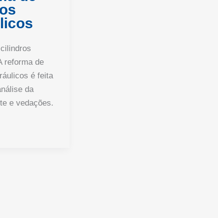
ros
licos
cilindros
A reforma de
ráulicos é feita
análise da
te e vedações.