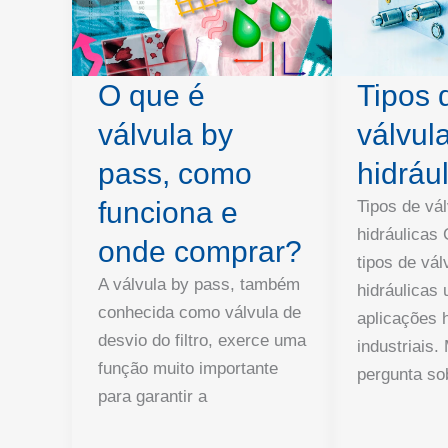
O que é
Tipos 
válvula by
válvul
pass, como
hidráu
funciona e
Tipos de vá
hidráulicas
onde comprar?
tipos de vál
A válvula by pass, também
hidráulicas
conhecida como válvula de
aplicações h
desvio do filtro, exerce uma
industriais.
função muito importante
pergunta so
para garantir a