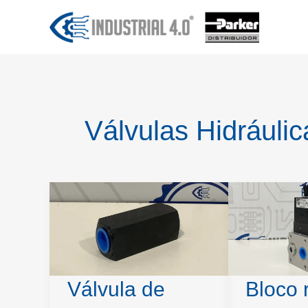
Ir
para
o
conteúdo
Válvulas Hidráulic
Válvula de
Bloco 