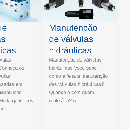
de
Manutenção
as
de válvulas
licas
hidráulicas
lvulas
Manutenção de válvulas
 Conheça os
hidráulicas Você sabe
vulas
como é feita a manutenção
 usadas em
das válvulas hidráulicas?
idráulicas
Quando e com quem
 Muita gente nos
realizá-la? A
bre