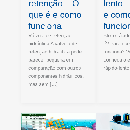
retenção – O
lento 
que é e como
e com
funciona
funcio
Válvula de retenção
Bloco rápido
hidráulica A válvula de
é? Para qu
retenção hidráulica pode
funciona? V
parecer pequena em
conheça o e
comparação com outros
rápido-lent
componentes hidráulicos,
mas sem […]