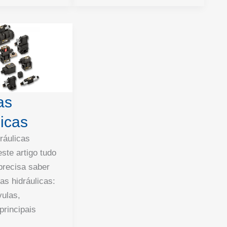
as
licas
ráulicas
ste artigo tudo
precisa saber
as hidráulicas:
vulas,
principais