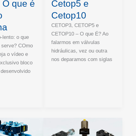
– O que é
Cetop5 e
o
Cetop10
na
CETOP3, CETOP5 e
CETOP10 – O que É? Ao
-lento: o que
falarmos em válvulas
e serve? COmo
hidráulicas, vez ou outra
eja o vídeo e
nos deparamos com siglas
xclusivo bloco
o desenvolvido