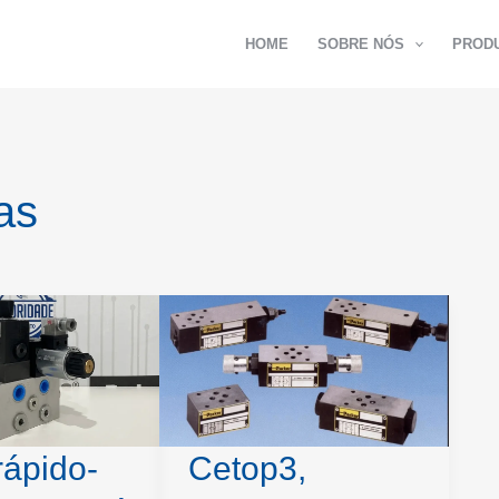
HOME
SOBRE NÓS
PROD
as
rápido-
Cetop3,