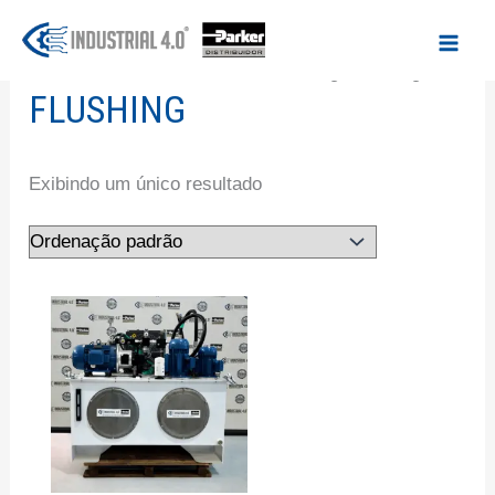
Ir
para
Início
/ Produtos marcados com a tag “Flushing”
o
FLUSHING
conteúdo
Exibindo um único resultado