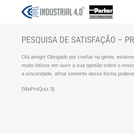
Ir
para
o
conteúdo
PESQUISA DE SATISFAÇÃO – P
Olá amigo! Obrigado por confiar na gente, estamo
muito felizes em ouvir a sua opinião sobre o noss
a sinceridade, afinal somente dessa forma poder
[WpProQuiz 3]