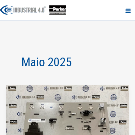
Ir
para
o
conteúdo
Maio 2025