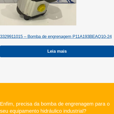
3329911015 – Bomba de engrenagem P11A193BEAQ10-24
Leia mais
Enfim, precisa da bomba de engrenagem para o
seu equipamento hidráulico industrial?