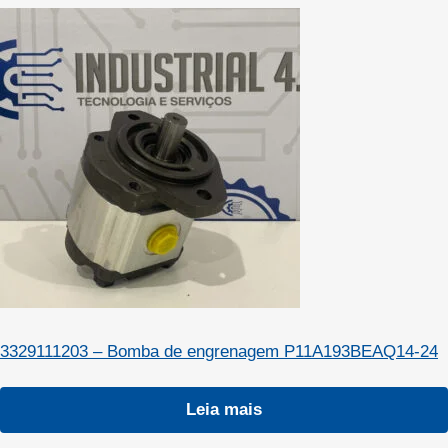
3329111203 – Bomba de engrenagem P11A193BEAQ14-24
Leia mais