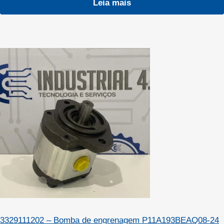
Leia mais
3329111202 – Bomba de engrenagem P11A193BEAQ08-24