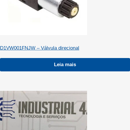
D1VW001FNJW – Válvula direcional
Leia mais