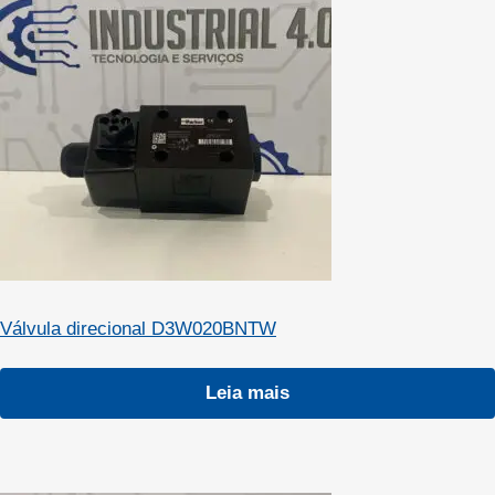
Válvula direcional D3W020BNTW
Leia mais