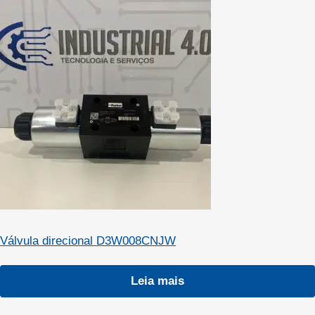
Válvula direcional D3W008CNJW
Leia mais