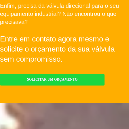
Enfim, precisa da válvula direcional para o seu
equipamento industrial? Não encontrou o que
precisava?
Entre em contato agora mesmo e
solicite o orçamento da sua válvula
sem compromisso.
SOLICITAR UM ORÇAMENTO