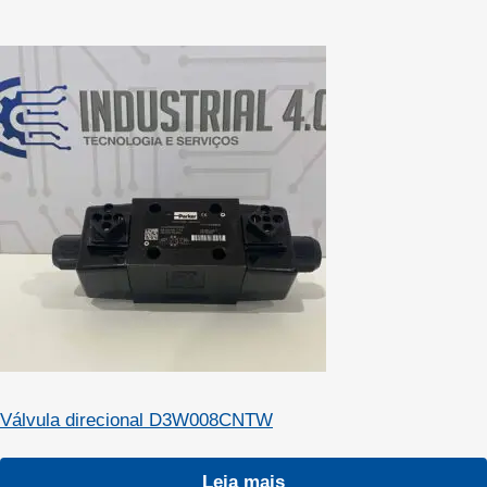
Válvula direcional D3W008CNTW
Leia mais