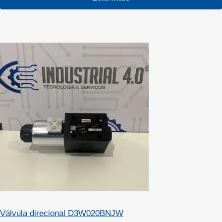
Válvula direcional D3W020BNJW