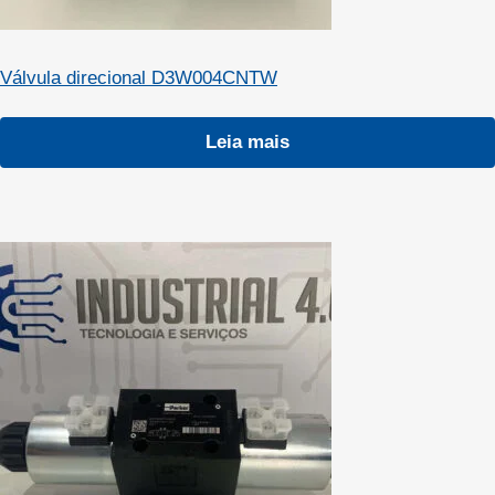
Válvula direcional D3W004CNTW
Leia mais