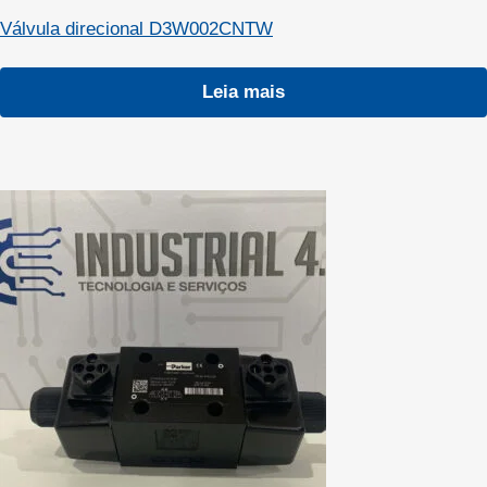
Válvula direcional D3W002CNTW
Leia mais