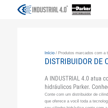
Ir
para
o
conteúdo
Início
/ Produtos marcados com a tag
DISTRIBUIDOR DE 
A INDUSTRIAL 4.0 atua com
hidráulicos Parker. Conhe
Conte com um distribuidor de cilin
que oferece a você toda a tecnolog
seu cilindro hidráulico conte com