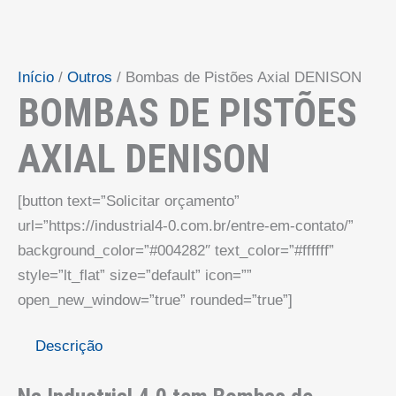
Início
/
Outros
/ Bombas de Pistões Axial DENISON
BOMBAS DE PISTÕES
AXIAL DENISON
[button text=”Solicitar orçamento”
url=”https://industrial4-0.com.br/entre-em-contato/”
background_color=”#004282″ text_color=”#ffffff”
style=”lt_flat” size=”default” icon=””
open_new_window=”true” rounded=”true”]
Descrição