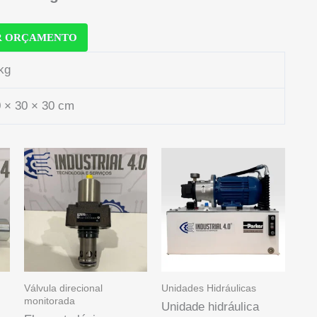
R ORÇAMENTO
kg
 × 30 × 30 cm
Válvula direcional
Unidades Hidráulicas
monitorada
Unidade hidráulica