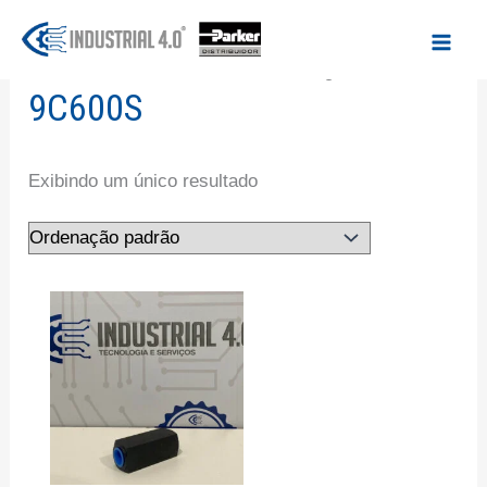
Ir
para
Início
/ Produtos marcados com a tag “9C600S”
o
9C600S
conteúdo
Exibindo um único resultado